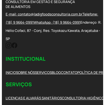
CONSULTORIA EM GESTÃO E SEGURANÇA
DE ALIMENTOS
E-mail: contato@ladigfoodsconsultoria.com.br
Telefone:
(18) 9 9664-0991
WhatsApp: (18) 9 9664-0991
Endereço: R.
Hélio Cofaci, 87 - Conj. Res. Toyokazu Kawata, Araçatuba -
SP
INSTITUCIONAL
INICIO
SOBRE NÓS
SERVIÇOS
BLOG
CONTATO
POLÍTICA DE PR
SERVIÇOS
LICENÇAS E ALVARÁS SANITÁRIOS
CONSULTORIA HIGIÊNICO