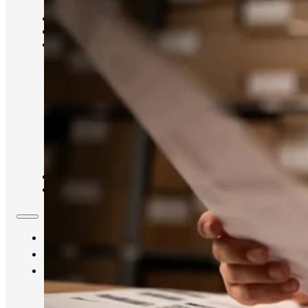
INICIO
SOBRE NÓS
SERVIÇOS
LICENÇAS E ALVARÁS SANITÁRIOS
CONSULTORIA HIGIÊNICO SANITÁRIA
ADEQUAÇÃO PARA SELOS DE INSPEÇÃO
MANUAIS DE BOAS PRÁTICAS E POPS
ROTULAGEM E TABELA NUTRICIONAL
TREINAMENTO DE EQUIPE
RESPONSABILIDADE TÉCNICA E ACOMPANHAM
AUDITORIAS
DETERMINAÇÃO DE SHELFLIFE (VALIDADE)
BLOG
CONTATO