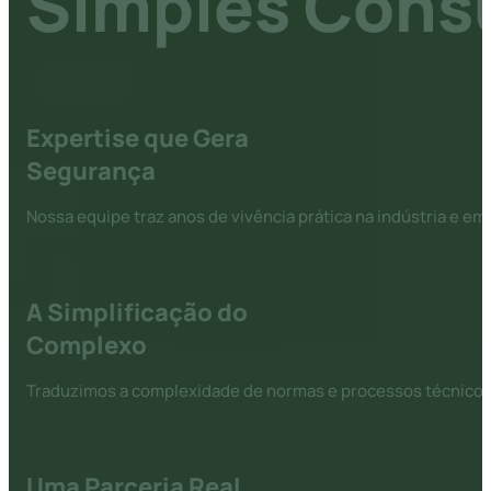
Simples Consu
Expertise que Gera
Segurança
Nossa equipe traz anos de vivência prática na indústria e e
A Simplificação do
Complexo
Traduzimos a complexidade de normas e processos técnicos e
Uma Parceria Real,