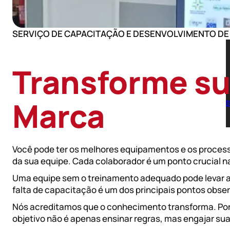
INICIO
SOBRE NÓS
SERVIÇO DE CAPACITAÇÃO E DESENVOLVIMENTO DE
SERVIÇOS
LICENÇAS E ALVARÁS SANITÁRIOS
CONSULTORIA HIGIÊNICO SANITÁRIA
ADEQUAÇÃO PARA SELOS DE INSPEÇÃO
Transforme su
MANUAIS DE BOAS PRÁTICAS E POPS
ROTULAGEM E TABELA NUTRICIONAL
TREINAMENTO DE EQUIPE
Marca
RESPONSABILIDADE TÉCNICA E ACOMPANHAM
AUDITORIAS
DETERMINAÇÃO DE SHELFLIFE (VALIDADE)
BLOG
CONTATO
Você pode ter os melhores equipamentos e os process
da sua equipe. Cada colaborador é um ponto crucial n
Uma equipe sem o treinamento adequado pode levar a 
falta de capacitação é um dos principais pontos obse
Nós acreditamos que o conhecimento transforma. Por 
objetivo não é apenas ensinar regras, mas engajar su