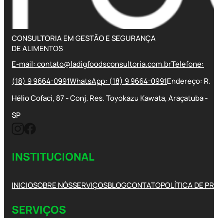
CONSULTORIA EM GESTÃO E SEGURANÇA
DE ALIMENTOS
E-mail: contato@ladigfoodsconsultoria.com.br
Telefone:
(18) 9 9664-0991
WhatsApp: (18) 9 9664-0991
Endereço: R.
Hélio Cofaci, 87 - Conj. Res. Toyokazu Kawata, Araçatuba -
SP
INSTITUCIONAL
INICIO
SOBRE NÓS
SERVIÇOS
BLOG
CONTATO
POLÍTICA DE PR
SERVIÇOS