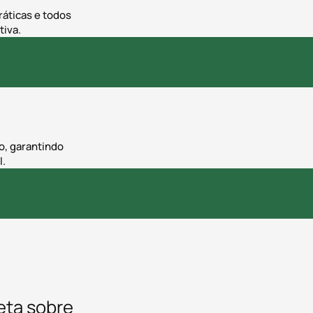
ráticas e todos
tiva.
o, garantindo
l.
eta sobre