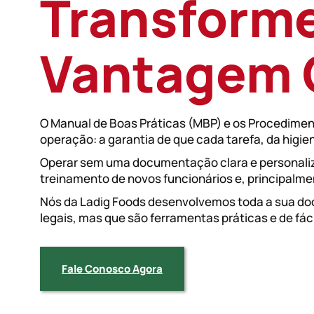
Transforme
TREINAMENTO DE EQUIPE
RESPONSABILIDADE TÉCNICA E ACOMPANHAME
AUDITORIAS
Vantagem 
DETERMINAÇÃO DE SHELFLIFE (VALIDADE)
BLOG
CONTATO
Fale com um Especialista
O Manual de Boas Práticas (MBP) e os Procediment
operação: a garantia de que cada tarefa, da hig
Operar sem uma documentação clara e personaliz
treinamento de novos funcionários e, principalme
Nós da Ladig Foods desenvolvemos toda a sua do
legais, mas que são ferramentas práticas e de fáci
Fale Conosco Agora