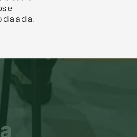
os e
 dia a dia.
a