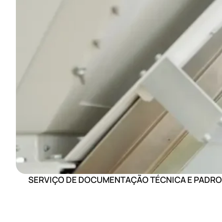
SOBRE NÓS
SERVIÇOS
LICENÇAS E ALVARÁS SANITÁRIOS
CONSULTORIA HIGIÊNICO SANITÁRIA
ADEQUAÇÃO PARA SELOS DE INSPEÇÃO
MANUAIS DE BOAS PRÁTICAS E POPS
ROTULAGEM E TABELA NUTRICIONAL
TREINAMENTO DE EQUIPE
RESPONSABILIDADE TÉCNICA E ACOMPANHA
AUDITORIAS
DETERMINAÇÃO DE SHELFLIFE (VALIDADE)
BLOG
CONTATO
INICIO
SOBRE NÓS
SERVIÇOS
SERVIÇO DE DOCUMENTAÇÃO TÉCNICA E PADR
LICENÇAS E ALVARÁS SANITÁRIOS
CONSULTORIA HIGIÊNICO SANITÁRIA
ADEQUAÇÃO PARA SELOS DE INSPEÇÃO
MANUAIS DE BOAS PRÁTICAS E POPS
ROTULAGEM E TABELA NUTRICIONAL