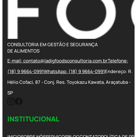
CONSULTORIA EM GESTÃO E SEGURANÇA
DE ALIMENTOS
E-mail: contato@ladigfoodsconsultoria.com.br
Telefone:
(18) 9 9664-0991
WhatsApp: (18) 9 9664-0991
Endereço: R.
Hélio Cofaci, 87 - Conj. Res. Toyokazu Kawata, Araçatuba -
SP
INSTITUCIONAL
INICIO
SOBRE NÓS
SERVIÇOS
BLOG
CONTATO
POLÍTICA DE PR