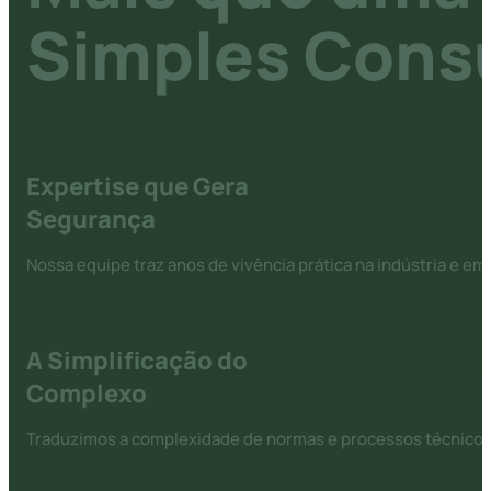
Simples Consu
Expertise que Gera
Segurança
Nossa equipe traz anos de vivência prática na indústria e e
A Simplificação do
Complexo
Traduzimos a complexidade de normas e processos técnicos e