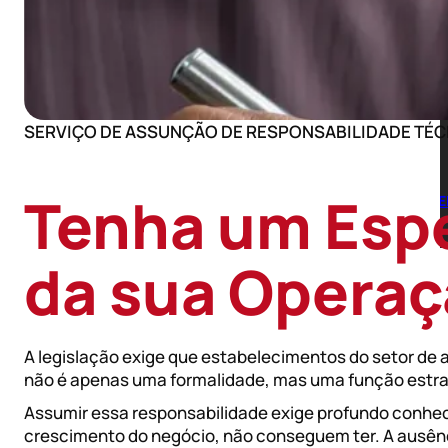
INICIO
SOBRE NÓS
SERVIÇOS
LICENÇAS E ALVARÁS SANITÁRIOS
CONSULTORIA HIGIÊNICO SANITÁRIA
ADEQUAÇÃO PARA SELOS DE INSPEÇÃO
SERVIÇO DE ASSUNÇÃO DE RESPONSABILIDADE TÉC
MANUAIS DE BOAS PRÁTICAS E POPS
ROTULAGEM E TABELA NUTRICIONAL
TREINAMENTO DE EQUIPE
Tenha um Espe
RESPONSABILIDADE TÉCNICA E ACOMPANHAM
AUDITORIAS
DETERMINAÇÃO DE SHELFLIFE (VALIDADE)
BLOG
da sua Opera
CONTATO
A legislação exige que estabelecimentos do setor de 
não é apenas uma formalidade, mas uma função estraté
Assumir essa responsabilidade exige profundo conhe
crescimento do negócio, não conseguem ter. A ausênci